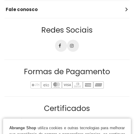
Fale Conosco
Pagamento
Relatório de Transparência
Fale conosco
Dúvidas Frequentes
Minha conta
atendimento@abrange.shop
Central de Trocas e Devoluções
Meus pedidos
Redes Sociais
Telefone: (47) 3377-8500
Política de Primeira Compra
Formas de Pagamento
Certificados
Abrange Shop
utiliza cookies e outras tecnologias para melhorar