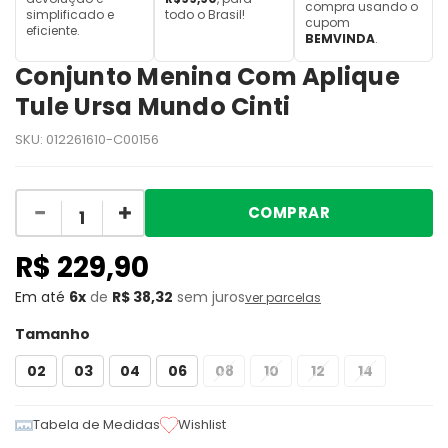
compra usando o
simplificado e
todo o Brasil!
cupom
eficiente.
BEMVINDA
.
Conjunto Menina Com Aplique
Tule Ursa Mundo Cinti
SKU:
012261610-C00156
Quantidade
COMPRAR
R$ 229,90
6x
de
R$ 38,32
sem juros
ver parcelas
Tamanho
02
03
04
06
08
10
12
14
Tabela de Medidas