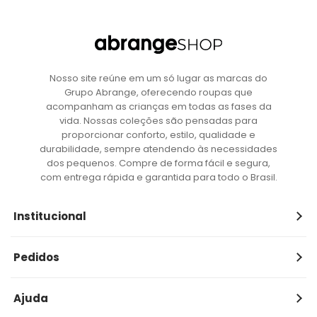
Nosso site reúne em um só lugar as marcas do
Grupo Abrange, oferecendo roupas que
acompanham as crianças em todas as fases da
vida. Nossas coleções são pensadas para
proporcionar conforto, estilo, qualidade e
durabilidade, sempre atendendo às necessidades
dos pequenos. Compre de forma fácil e segura,
com entrega rápida e garantida para todo o Brasil.
Institucional
Sobre Nós
Pedidos
Nossas Marcas
Entrega
Seja lojista
Ajuda
Devoluções
Privacidade e Segurança