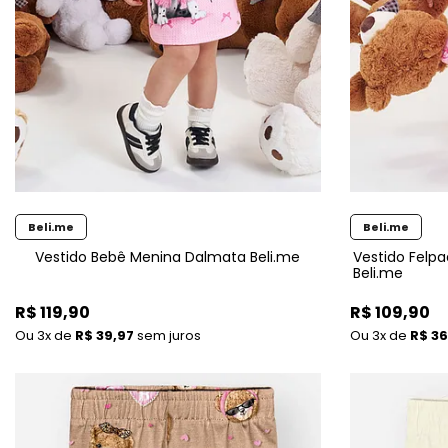
Beli.me
Beli.me
Vestido Bebê Menina Dalmata Beli.me
Vestido Felp
Beli.me
R$ 119,90
R$ 109,90
3x
de
R$ 39,97
sem juros
3x
de
R$ 36