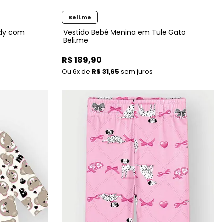
Beli.me
ddy com
Vestido Bebê Menina em Tule Gato
Beli.me
R$ 189,90
6x
de
R$ 31,65
sem juros