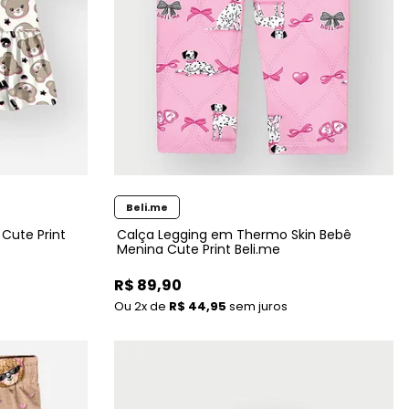
Beli.me
Cute Print
Calça Legging em Thermo Skin Bebê
Menina Cute Print Beli.me
R$ 89,90
2x
de
R$ 44,95
sem juros