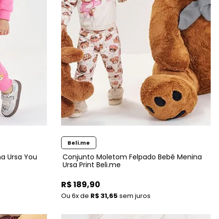
Beli.me
a Ursa You
Conjunto Moletom Felpado Bebê Menina
Ursa Print Beli.me
R$ 189,90
6x
de
R$ 31,65
sem juros