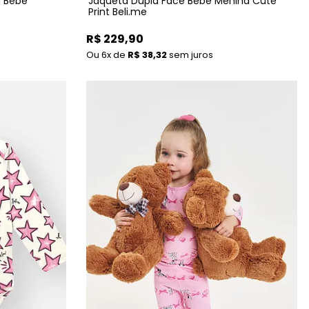
a Bebê
Jaqueta Dupla Face Bebê Menina Cute
Print Beli.me
R$ 229,90
6x
de
R$ 38,32
sem juros