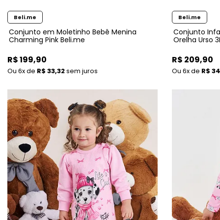
Beli.me
Beli.me
Conjunto em Moletinho Bebê Menina
Conjunto Inf
Charming Pink Beli.me
Orelha Urso 3
R$ 199,90
R$ 209,90
6x
de
R$ 33,32
sem juros
6x
de
R$ 34