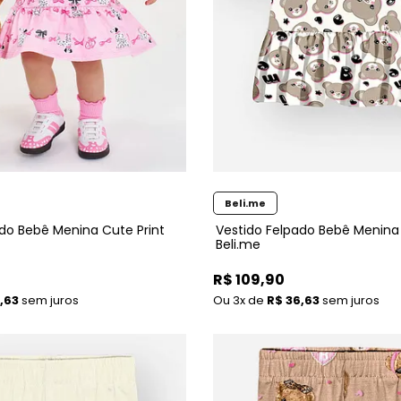
Beli.me
ado Bebê Menina Cute Print
Vestido Felpado Bebê Menina 
Beli.me
R$ 109,90
,63
sem juros
3x
de
R$ 36,63
sem juros