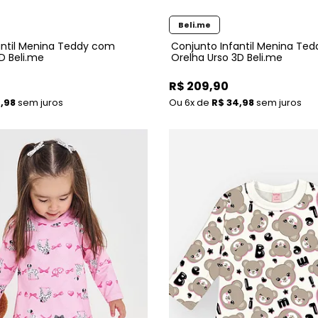
Beli.me
antil Menina Teddy com
Conjunto Infantil Menina Te
D Beli.me
Orelha Urso 3D Beli.me
R$ 209,90
,98
sem juros
6x
de
R$ 34,98
sem juros