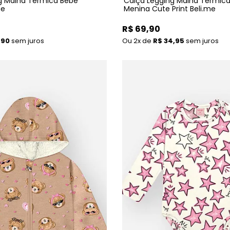
g Malha Térmica Bebê
Calça Legging Malha Térmic
me
Menina Cute Print Beli.me
R$ 69,90
,90
sem juros
2x
de
R$ 34,95
sem juros