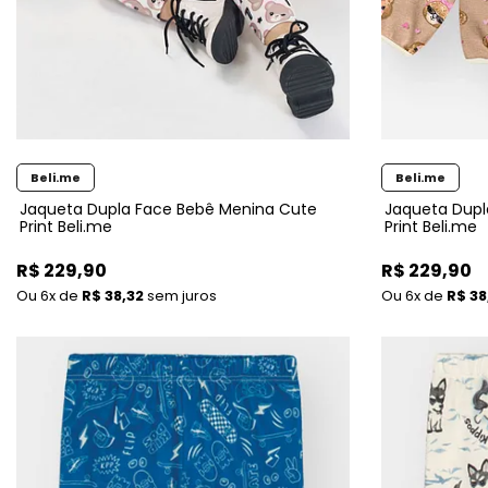
Beli.me
Beli.me
Jaqueta Dupla Face Bebê Menina Cute
Jaqueta Dupl
Print Beli.me
Print Beli.me
R$ 229,90
R$ 229,90
6x
de
R$ 38,32
sem juros
6x
de
R$ 38