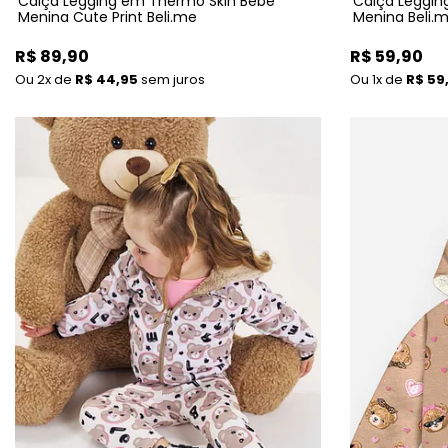
Calça Legging em Thermo Skin Bebê
Calça Leggin
Menina Cute Print Beli.me
Menina Beli.
R$ 89,90
R$ 59,90
2x
de
R$ 44,95
sem juros
1x
de
R$ 59