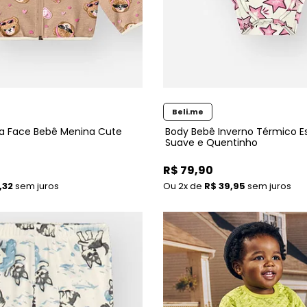
Beli.me
a Face Bebê Menina Cute
Body Bebê Inverno Térmico 
Suave e Quentinho
R$ 79,90
,32
sem juros
2x
de
R$ 39,95
sem juros