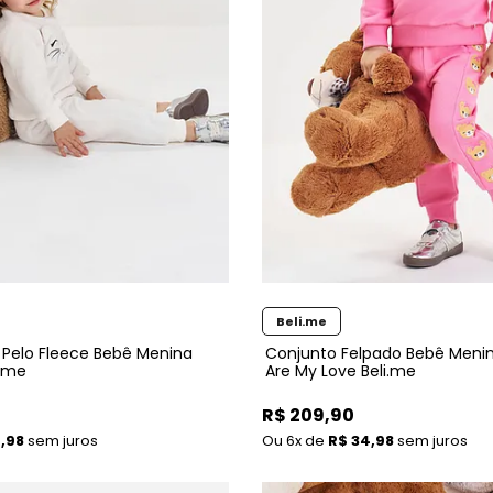
Beli.me
Pelo Fleece Bebê Menina
Conjunto Felpado Bebê Menin
i.me
Are My Love Beli.me
R$ 209,90
,98
sem juros
6x
de
R$ 34,98
sem juros