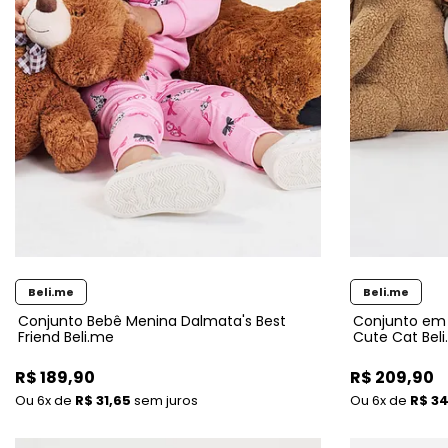
Beli.me
Beli.me
Conjunto Bebê Menina Dalmata's Best
Conjunto em 
Friend Beli.me
Cute Cat Bel
R$ 189,90
R$ 209,90
6x
de
R$ 31,65
sem juros
6x
de
R$ 34