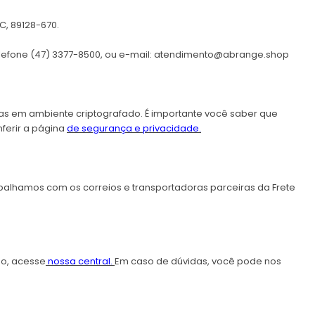
C, 89128-670.
elefone (47) 3377-8500, ou e-mail:
atendimento@abrange.shop
adas em ambiente criptografado. É importante você saber que
nferir a página
de segurança e privacidade.
rabalhamos com os correios e transportadoras parceiras da Frete
ão, acesse
nossa central
.
Em caso de dúvidas, você pode nos