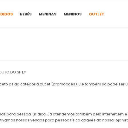
NDIDOS
BEBÊS
MENINAS
MENINOS
OUTLET
DUTO DO SITE?
ceto os da categoria outlet (promoções). Ele também só pode ser 
as para pessoa jurídica. Já atendemos também pela internet em 
tivamos nossas vendas para pessoa física através da nossa loja virt