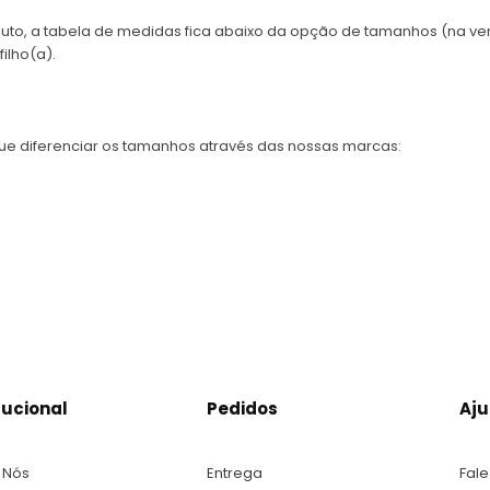
to, a tabela de medidas fica abaixo da opção de tamanhos (na ve
ilho(a).
ue diferenciar os tamanhos através das nossas marcas:
tucional
Pedidos
Aj
 Nós
Entrega
Fal