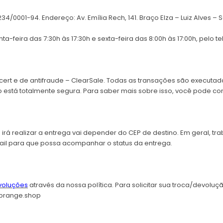
/0001-94. Endereço: Av. Emília Rech, 141. Braço Elza – Luiz Alves – S
feira das 7:30h às 17:30h e sexta-feira das 8:00h às 17:00h, pelo t
gicert e de antifraude – ClearSale. Todas as transações são execut
o está totalmente segura. Para saber mais sobre isso, você pode co
e irá realizar a entrega vai depender do CEP de destino. Em geral, t
ail para que possa acompanhar o status da entrega.
voluções
através da nossa política. Para solicitar sua troca/devoluç
brange.shop