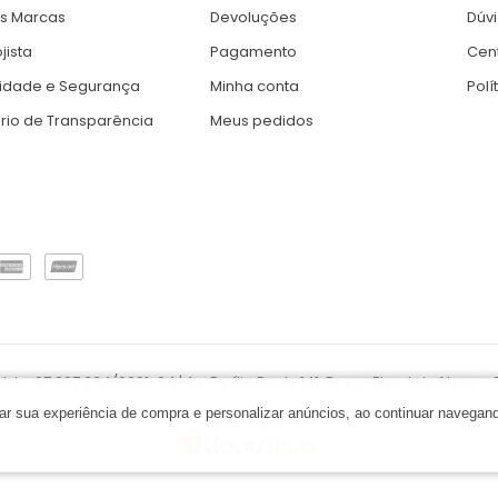
s Marcas
Devoluções
Dúv
jista
Pagamento
Cent
cidade e Segurança
Minha conta
Polí
ório de Transparência
Meus pedidos
a. 07.807.234/0001-94 | Av. Emília Rech, 141, Braço Elza, Luiz Alves 
orar sua experiência de compra e personalizar anúncios, ao continuar naveg