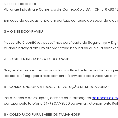
Nossos dados são:
Abrange Indústria e Comércio de Confecção LTDA – CNPJ: 07.807.234
Em caso de dúvidas, entre em contato conosco de segunda a quinta-
3 – O SITE É CONFIÁVEL?
Nosso site é confiável, possuímos certificado de Segurança – Di
quando navega em um site via “https” isso indica que sua conexã
4 – O SITE ENTREGA PARA TODO BRASIL?
Sim, realizamos entregas para todo o Brasil. A transportadora qu
Barato, o código para rastreamento é enviado para você via e-m
5 - COMO FUNCIONA A TROCA E DEVOLUÇÃO DE MERCADORIA?
Para trocas e devoluções, acesse as informações
de trocas e de
contatar pelo telefone (47) 3377-8500 ou e-mail:
atendimento@a
6 - COMO FAÇO PARA SABER OS TAMANHOS?