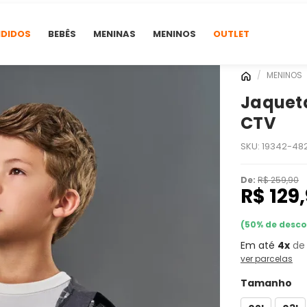
NDIDOS
BEBÊS
MENINAS
MENINOS
OUTLET
MENINOS
Jaqueta
CTV
SKU:
19342-48
De:
R$ 259,90
R$ 129
(
50
% de desc
4x
d
ver parcelas
Tamanho