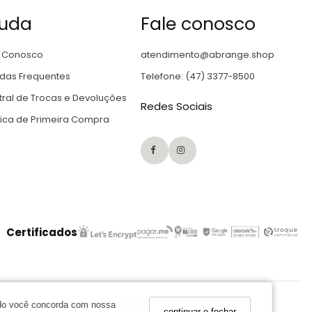
juda
Fale conosco
e Conosco
atendimento@abrange.shop
idas Frequentes
Telefone: (47) 3377-8500
ral de Trocas e Devoluções
Redes Sociais
tica de Primeira Compra
Certificados
– SC, 89128-670 | Grupo Abrange © 2026
ando você concorda com nossa
continuar e fechar