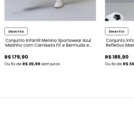
Divertto
Divertto
Conjunto Infantil Menino Sportswear Azul
Conjunto Inf
Marinho com Camiseta Fit e Bermuda em
Refletivo Ma
Nylon
Bermuda em 
R$ 179,90
R$ 185,90
5x
de
R$ 35,98
sem juros
6x
de
R$ 30