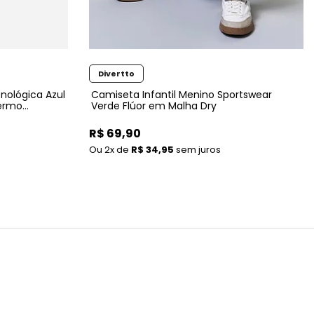
Divertto
nológica Azul
Camiseta Infantil Menino Sportswear
Termo
Verde Flúor em Malha Dry
R$ 69,90
2x
de
R$ 34,95
sem juros