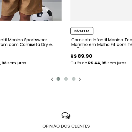
Divertto
antil Menino Sportswear
Camiseta Infantil Menino Tec
rrom com Camiseta Dry e
Marinho em Malha Fit com 
Nylon
Refletivo
R$ 89,90
,98
sem juros
2x
de
R$ 44,95
sem juros
OPINIÃO DOS CLIENTES