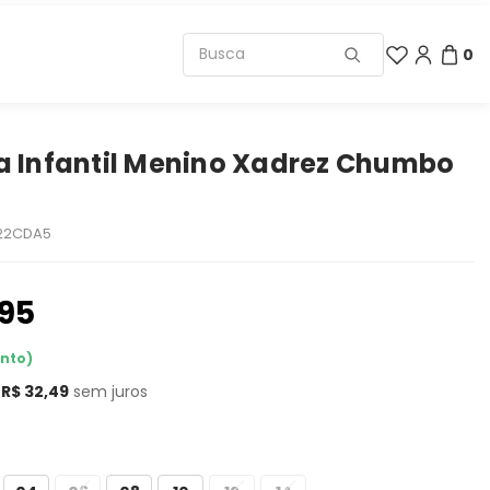
0
 Infantil Menino Xadrez Chumbo
22CDA5
,95
onto)
e
R$ 32,49
sem juros