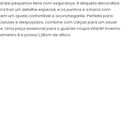
uardar pequenos itens com segurança. A etiqueta decorativa
ra traz um detalhe especial, e os punhos e a barra com
tem um ajuste confortável e aconchegante. Perfeita para
casuais e despojados, combine com
calças
para um visual
de. Uma peça essencial para o guarda-roupa infantil! Inverno.
amanho 8 e possui 1,28cm de altura.