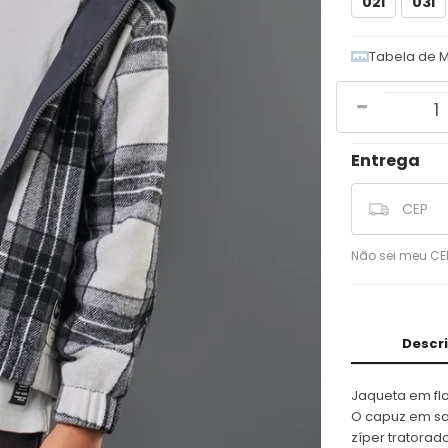
02I
03I
Tabela de 
Quantidade
Não sei meu CE
Descr
Jaqueta em fla
O capuz em sa
zíper tratorado