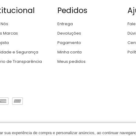
titucional
Pedidos
A
 Nós
Entrega
Fal
s Marcas
Devoluções
Dúv
jista
Pagamento
Cent
cidade e Segurança
Minha conta
Polí
ório de Transparência
Meus pedidos
a. 07.807.234/0001-94 | Av. Emília Rech, 141, Braço Elza, Luiz Alves 
orar sua experiência de compra e personalizar anúncios, ao continuar naveg